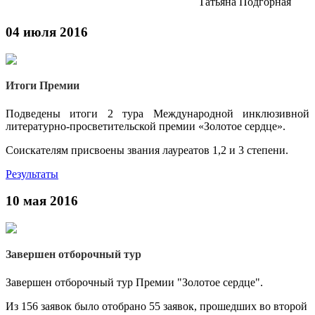
Татьяна Подгорная
04 июля 2016
В любом положении надо жить как можно полнее,
насколько это возможно. Ведь жить все же лучше, чем не
Итоги Премии
жить, правда?
Подведены итоги 2 тура Международной инклюзивной
Елена Рожкова
литературно-просветительской премии «Золотое сердце».
Соискателям присвоены звания лауреатов 1,2 и 3 степени.
Результаты
10 мая 2016
А вспомнятся потом майские зеленые аллеи. Прорастут
взволнованным стихом... Ни о чем сегодня не жалею!
Ирина Позднякова
Завершен отборочный тур
Завершен отборочный тур Премии "Золотое сердце".
Из 156 заявок было отобрано 55 заявок, прошедших во второй