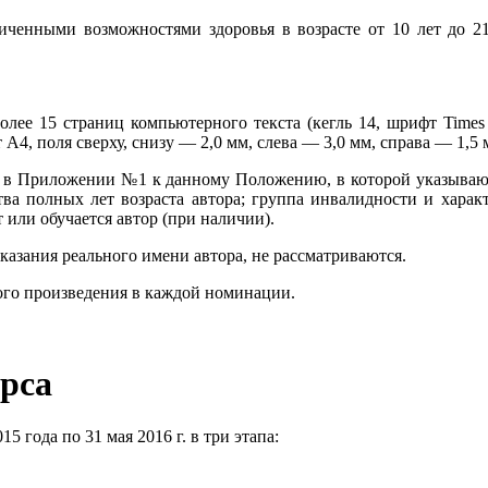
иченными возможностями здоровья в возрасте от 10 лет до 21
более 15 страниц компьютерного текста (кегль 14, шрифт Tim
4, поля сверху, снизу — 2,0 мм, слева — 3,0 мм, справа — 1,5 
ой в Приложении №1 к данному Положению, в которой указываютс
тва полных лет возраста автора; группа инвалидности и харак
т или обучается автор (при наличии).
казания реального имени автора, не рассматриваются.
ного произведения в каждой номинации.
урса
5 года по 31 мая 2016 г. в три этапа: