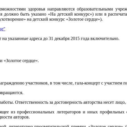
можностями здоровья направляются образовательными учре
я должно быть указано «На детский конкурс») или в распечата
духотворение» на детский конкурс «Золотое сердце»).
це"
на указанные адреса до 31 декабря 2015 года включительно.
 «Золотое сердце».
граждению участников, в том числе, гала-концерт с участием п
озвращаются.
аботы. Ответственность за достоверность авторства несет лицо,
оящее из профессиональных литераторов и иных профильных с
дности авторов.
ой литературно-просветительской премии «Золотое сердце» (w