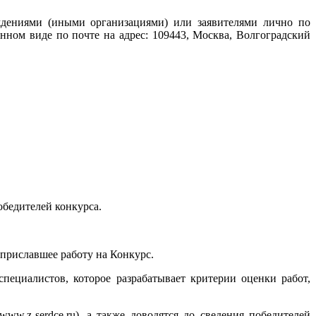
ждениями (иными организациями) или заявителями лично по
нном виде по почте на адрес: 109443, Москва, Волгоградский
обедителей конкурса.
 приславшее работу на Конкурс.
пециалистов, которое разрабатывает критерии оценки работ,
ww.z-serdce.ru), а также доводятся до сведения победителей