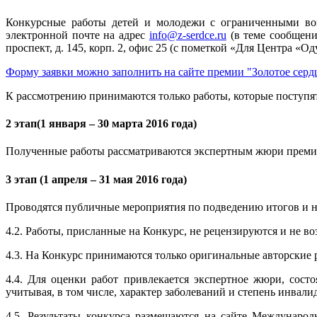
Конкурсные работы детей и молодежи с ограниченными воз
электронной почте на адрес
info@z-serdce.ru
(в теме сообщени
проспект, д. 145, корп. 2, офис 25 (с пометкой «Для Центра «О
Форму заявки можно заполнить на сайте премии "Золотое серд
К рассмотрению принимаются только работы, которые поступят 
2 этап(1 января – 30 марта 2016 года)
Полученные работы рассматриваются экспертным жюри премии
3 этап (1 апреля – 31 мая 2016 года)
Проводятся публичные мероприятия по подведению итогов и на
4.2. Работы, присланные на Конкурс, не рецензируются и не в
4.3. На Конкурс принимаются только оригинальные авторские р
4.4. Для оценки работ привлекается экспертное жюри, сост
учитывая, в том числе, характер заболеваний и степень инвали
4.5. Результаты конкурса размещаются на сайте Международн