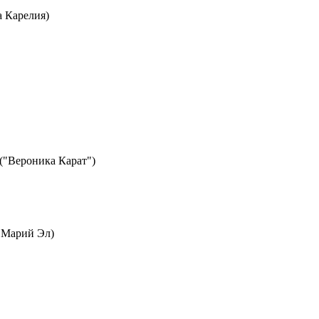
а Карелия)
("Вероника Карат")
а Марий Эл)