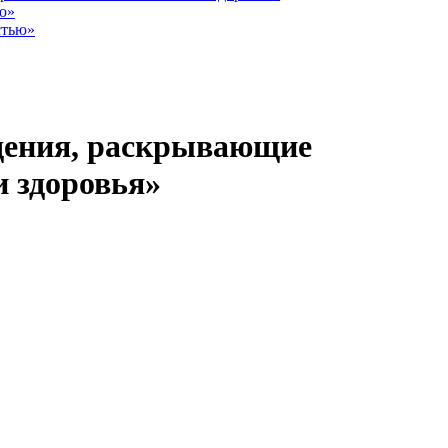
ю»
стью»
дения, раскрывающие
 здоровья»